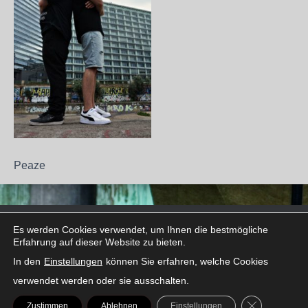
Peaze
FACEBOOK
INSTAGRAM
LINKEDIN
SNAPCHAT
THREADS
TIKTOK
X
Es werden Cookies verwendet, um Ihnen die bestmögliche
Erfahrung auf dieser Website zu bieten.
In den
Einstellungen
können Sie erfahren, welche Cookies
verwendet werden oder sie ausschalten.
GDPR COOK
Zustimmen
Ablehnen
Einstellungen