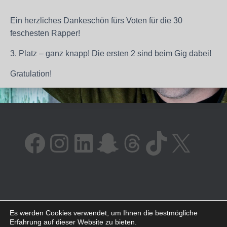
Ein herzliches Dankeschön fürs Voten für die 30
feschesten Rapper!
3. Platz – ganz knapp! Die ersten 2 sind beim Gig dabei!
Gratulation!
FACEBOOK
INSTAGRAM
LINKEDIN
SNAPCHAT
THREADS
TIKTOK
X
AMAZON
SPOTIFY
YOUTUBE
Es werden Cookies verwendet, um Ihnen die bestmögliche
Erfahrung auf dieser Website zu bieten.