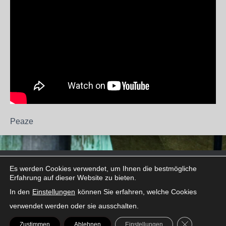
Peaze
Es werden Cookies verwendet, um Ihnen die bestmögliche
FACEBOOK
INSTAGRAM
LINKEDIN
SNAPCHAT
THREADS
TIKTOK
X
Erfahrung auf dieser Website zu bieten.
In den
Einstellungen
können Sie erfahren, welche Cookies
verwendet werden oder sie ausschalten.
GDPR COOK
Zustimmen
Ablehnen
Einstellungen