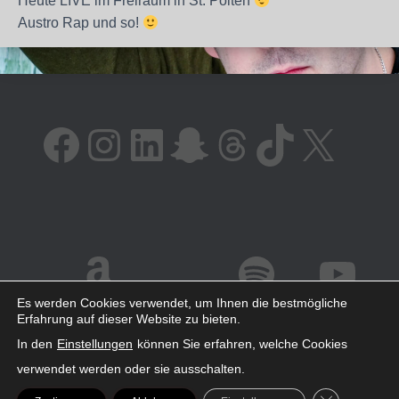
Heute LIVE im Freiraum in St. Pölten
Austro Rap und so!
FACEBOOK
INSTAGRAM
LINKEDIN
SNAPCHAT
THREADS
TIKTOK
X
AMAZON
SPOTIFY
YOUTUBE
Es werden Cookies verwendet, um Ihnen die bestmögliche
Erfahrung auf dieser Website zu bieten.
In den
Einstellungen
können Sie erfahren, welche Cookies
verwendet werden oder sie ausschalten.
GDPR COOK