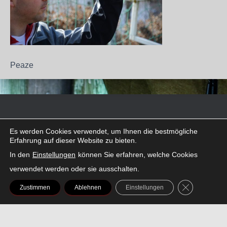
Peaze
FACEBOOK
INSTAGRAM
LINKEDIN
SNAPCHAT
THREADS
TIKTOK
X
Es werden Cookies verwendet, um Ihnen die bestmögliche
Erfahrung auf dieser Website zu bieten.
In den
Einstellungen
können Sie erfahren, welche Cookies
verwendet werden oder sie ausschalten.
AMAZON
SPOTIFY
GDPR COOK
YOUTUBE
Zustimmen
Ablehnen
Einstellungen