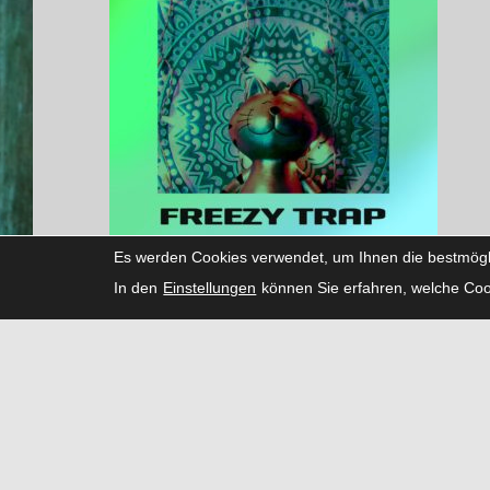
Es werden Cookies verwendet, um Ihnen die bestmögli
Peaze
In den
Einstellungen
können Sie erfahren, welche Coo
FACEBOOK
INSTAGRAM
LINKEDIN
SNAPCHAT
THREADS
TIKTOK
X