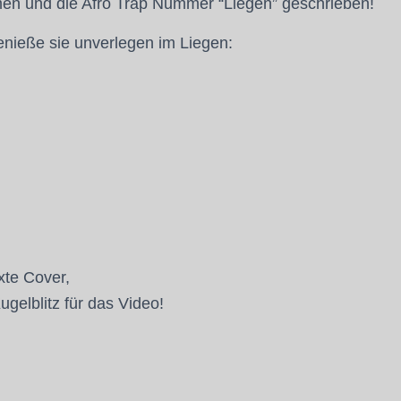
 und die Afro Trap Nummer “Liegen” geschrieben!
genieße sie unverlegen im Liegen:
xte Cover,
gelblitz für das Video!