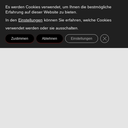
Es werden Cookies verwendet, um Ihnen die bestmögliche
Erfahrung auf dieser Website zu bieten.
In den
Einstellungen
können Sie erfahren, welche Cookies
FACEBOOK
INSTAGRAM
LINKEDIN
SNAPCHAT
THREADS
TIKTOK
X
verwendet werden oder sie ausschalten.
GDPR COOK
Zustimmen
Ablehnen
Einstellungen
AMAZON
SPOTIFY
YOUTUBE