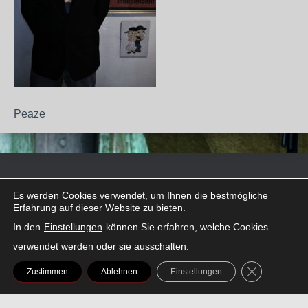
Peaze
FACEBOOK
INSTAGRAM
LINKEDIN
SNAPCHAT
THREADS
TIKTOK
X
Es werden Cookies verwendet, um Ihnen die bestmögliche
Erfahrung auf dieser Website zu bieten.
In den
Einstellungen
können Sie erfahren, welche Cookies
verwendet werden oder sie ausschalten.
GDPR COOK
Zustimmen
Ablehnen
Einstellungen
AMAZON
SPOTIFY
YOUTUBE