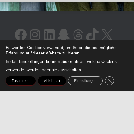
FACEBOOK
INSTAGRAM
LINKEDIN
SNAPCHAT
THREADS
TIKTOK
X
Es werden Cookies verwendet, um Ihnen die bestmögliche
Erfahrung auf dieser Website zu bieten.
In den
Einstellungen
können Sie erfahren, welche Cookies
AMAZON
SPOTIFY
YOUTUBE
verwendet werden oder sie ausschalten.
GDPR COOK
Zustimmen
Ablehnen
Einstellungen