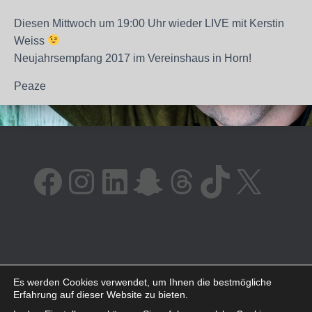
​Diesen Mittwoch um 19:00 Uhr wieder LIVE mit Kerstin
Weiss
Neujahrsempfang 2017 im Vereinshaus in Horn!
Peaze
FACEBOOK
INSTAGRAM
LINKEDIN
SNAPCHAT
THREADS
TIKTOK
X
AMAZON
SPOTIFY
YOUTUBE
Es werden Cookies verwendet, um Ihnen die bestmögliche
Erfahrung auf dieser Website zu bieten.