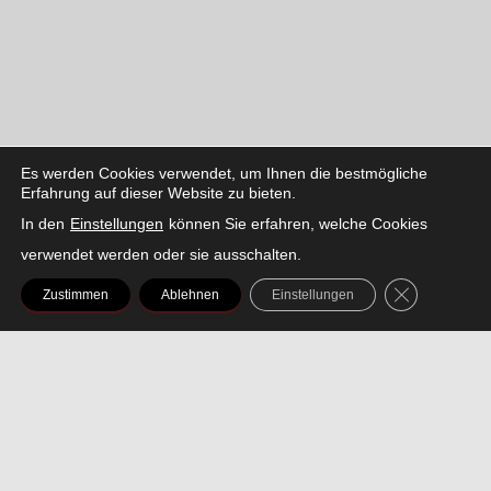
Es werden Cookies verwendet, um Ihnen die bestmögliche
Erfahrung auf dieser Website zu bieten.
Peaze
In den
Einstellungen
können Sie erfahren, welche Cookies
verwendet werden oder sie ausschalten.
GDPR COOK
Zustimmen
Ablehnen
Einstellungen
FACEBOOK
INSTAGRAM
LINKEDIN
SNAPCHAT
THREADS
TIKTOK
X