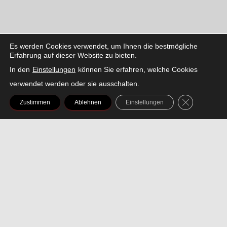
Es werden Cookies verwendet, um Ihnen die bestmögliche
Peaze
Erfahrung auf dieser Website zu bieten.
In den
Einstellungen
können Sie erfahren, welche Cookies
verwendet werden oder sie ausschalten.
FACEBOOK
INSTAGRAM
LINKEDIN
SNAPCHAT
THREADS
TIKTOK
X
GDPR COOK
Zustimmen
Ablehnen
Einstellungen
AMAZON
SPOTIFY
YOUTUBE