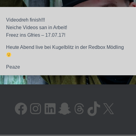
Videodreh finish!!!
Neiche Videos san in Arbeit!
Freez ins Gfries – 17.07.17!
Heute Abend live bei Kugelblitz in der Redbox Mödling
Peaze
FACEBOOK
INSTAGRAM
LINKEDIN
SNAPCHAT
THREADS
TIKTOK
X