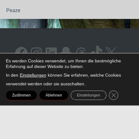
Peaze
FACEBOOK
INSTAGRAM
LINKEDIN
SNAPCHAT
THREADS
TIKTOK
X
Es werden Cookies verwendet, um Ihnen die bestmögliche
Erfahrung auf dieser Website zu bieten.
In den
Einstellungen
können Sie erfahren, welche Cookies
verwendet werden oder sie ausschalten.
AMAZON
SPOTIFY
YOUTUBE
GDPR COOK
Zustimmen
Ablehnen
Einstellungen